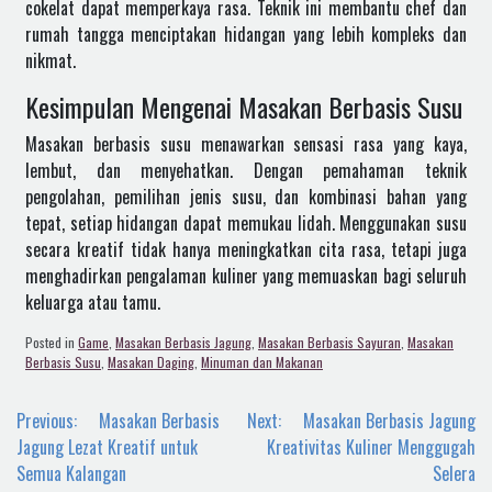
cokelat dapat memperkaya rasa. Teknik ini membantu chef dan
rumah tangga menciptakan hidangan yang lebih kompleks dan
nikmat.
Kesimpulan Mengenai Masakan Berbasis Susu
Masakan berbasis susu menawarkan sensasi rasa yang kaya,
lembut, dan menyehatkan. Dengan pemahaman teknik
pengolahan, pemilihan jenis susu, dan kombinasi bahan yang
tepat, setiap hidangan dapat memukau lidah. Menggunakan susu
secara kreatif tidak hanya meningkatkan cita rasa, tetapi juga
menghadirkan pengalaman kuliner yang memuaskan bagi seluruh
keluarga atau tamu.
Posted in
Game
,
Masakan Berbasis Jagung
,
Masakan Berbasis Sayuran
,
Masakan
Berbasis Susu
,
Masakan Daging
,
Minuman dan Makanan
Navigasi
Previous:
Masakan Berbasis
Next:
Masakan Berbasis Jagung
pos
Jagung Lezat Kreatif untuk
Kreativitas Kuliner Menggugah
Semua Kalangan
Selera