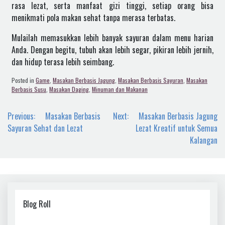
rasa lezat, serta manfaat gizi tinggi, setiap orang bisa
menikmati pola makan sehat tanpa merasa terbatas.
Mulailah memasukkan lebih banyak sayuran dalam menu harian
Anda. Dengan begitu, tubuh akan lebih segar, pikiran lebih jernih,
dan hidup terasa lebih seimbang.
Posted in
Game
,
Masakan Berbasis Jagung
,
Masakan Berbasis Sayuran
,
Masakan
Berbasis Susu
,
Masakan Daging
,
Minuman dan Makanan
Navigasi
Previous:
Masakan Berbasis
Next:
Masakan Berbasis Jagung
pos
Sayuran Sehat dan Lezat
Lezat Kreatif untuk Semua
Kalangan
Blog Roll