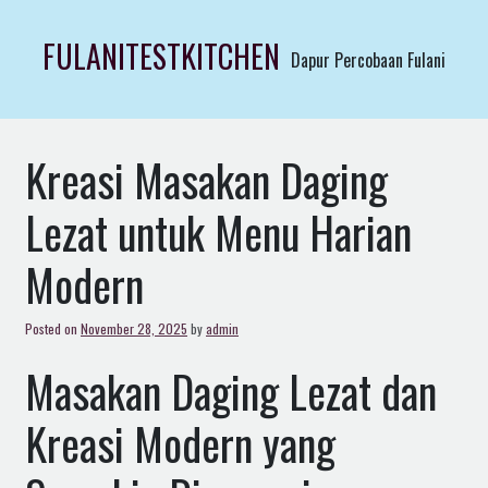
Skip
to
FULANITESTKITCHEN
Dapur Percobaan Fulani
content
Kreasi Masakan Daging
Lezat untuk Menu Harian
Modern
Posted on
November 28, 2025
by
admin
Masakan Daging Lezat dan
Kreasi Modern yang